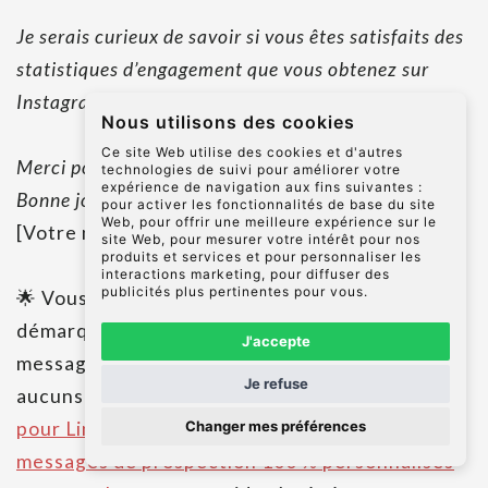
Je serais curieux de savoir si vous êtes satisfaits des
statistiques d’engagement que vous obtenez sur
Instagram.
Nous utilisons des cookies
Ce site Web utilise des cookies et d'autres
Merci pour votre retour,
technologies de suivi pour améliorer votre
expérience de navigation aux fins suivantes :
Bonne journée,
pour activer les fonctionnalités de base du site
Web
,
pour offrir une meilleure expérience sur le
[Votre nom] »
site Web
,
pour mesurer votre intérêt pour nos
produits et services et pour personnaliser les
interactions marketing
,
pour diffuser des
publicités plus pertinentes pour vous
.
🌟 Vous voulez gagner du temps et vous
démarquer de vos concurrents avec des
J'accepte
messages de prospection qui ne ressemblent à
Je refuse
aucuns autres ?
Découvrez iann, l’extension
Changer mes préférences
pour LinkedIn qui rédige à votre place des
messages de prospection 100 % personnalisés