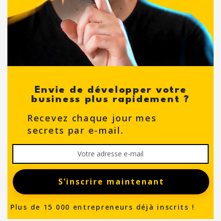
Envie de développer votre
business plus rapidement ?
Recevez chaque jour mes
secrets par e-mail.
S’inscrire maintenant
Plus de 15 000 entrepreneurs déjà inscrits !