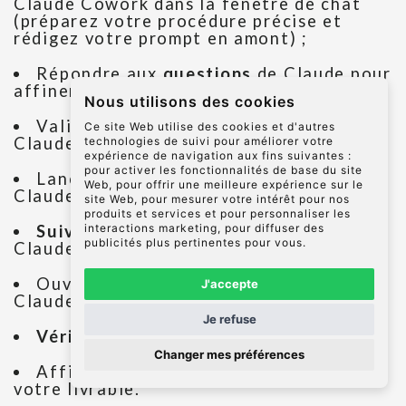
Claude Cowork dans la fenêtre de chat
(préparez votre procédure précise et
rédigez votre prompt en amont) ;
Répondre aux
questions
de Claude pour
affiner la tâche ;
Nous utilisons des cookies
Valider le plan d’action proposé par
Ce site Web utilise des cookies et d'autres
Claude ;
technologies de suivi pour améliorer votre
expérience de navigation aux fins suivantes :
pour activer les fonctionnalités de base du site
Lancer l’exécution de la tâche par
Web
,
pour offrir une meilleure expérience sur le
Claude ;
site Web
,
pour mesurer votre intérêt pour nos
produits et services et pour personnaliser les
interactions marketing
,
pour diffuser des
Suivre l’exécution
de la tâche par
publicités plus pertinentes pour vous
.
Claude dans la barre latérale ;
Ouvrir le dossier sélectionné (lorsque
J'accepte
Claude a terminé sa tâche) ;
Je refuse
Vérifier
le livrable produit par Claude;
Changer mes préférences
Affiner votre prompt pour optimiser
votre livrable.