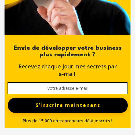
Envie de développer votre business
plus rapidement ?
Recevez chaque jour mes secrets par
e-mail.
S’inscrire maintenant
Plus de 15 000 entrepreneurs déjà inscrits !